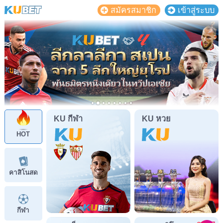
KUBET
KUBET88
KU777
KUBET
KUBET
KU69
KUBET
สมัครสมาชิก
เข้าสู่ระบบ
-
-
-
-
-
-
-
แพลตฟอร์ม
วิธี
วิธี
อัตรา
คา
คา
คา
คา
สมัคร
ถอน
ต่อ
สิ
สิโน
สิ
KUBET
สิ
สมาชิก
เงิน
รอง
โน
โน
ที่
โน
เพื่อ
ที่
สูง
อันดับ
ออนไลน์
มี
ออนไลน์
รับ
รวดเร็ว
และ
หนึ่ง
ได้
เกม
ที่
โบนัส
และ
วิธี
ใน
เงิน
สล็อต
ดี
ปลอดภัย
การ
ไทย
จริง
KU กีฬา
KU หวย
ที่
ที่สุด
ชนะ
ที่
ใน
HOT
ดี
มี
ประเทศไทย
ที่สุด
โบนัส
คาสิโนสด
ต้อนรับ
กีฬา