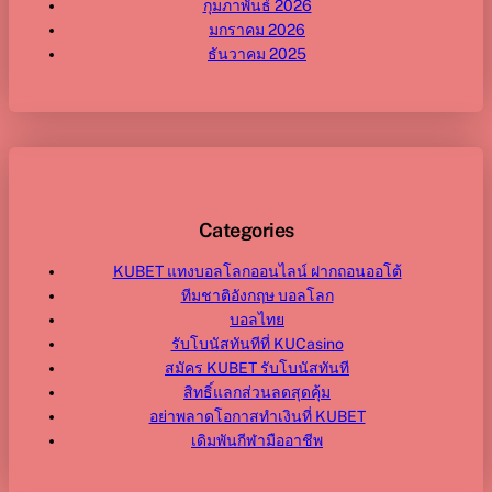
กุมภาพันธ์ 2026
มกราคม 2026
ธันวาคม 2025
Categories
KUBET แทงบอลโลกออนไลน์ ฝากถอนออโต้
ทีมชาติอังกฤษ บอลโลก
บอลไทย
รับโบนัสทันทีที่ KUCasino
สมัคร KUBET รับโบนัสทันที
สิทธิ์แลกส่วนลดสุดคุ้ม
อย่าพลาดโอกาสทำเงินที่ KUBET
เดิมพันกีฬามืออาชีพ