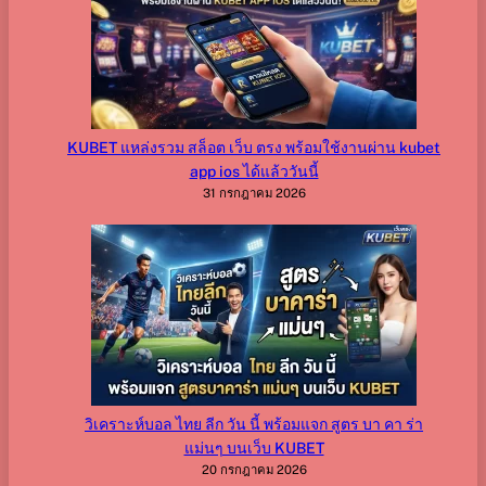
KUBET แหล่งรวม สล็อต เว็บ ตรง พร้อมใช้งานผ่าน kubet
app ios ได้แล้ววันนี้
31 กรกฎาคม 2026
วิเคราะห์บอล ไทย ลีก วัน นี้ พร้อมแจก สูตร บา คา ร่า
แม่นๆ บนเว็บ KUBET
20 กรกฎาคม 2026