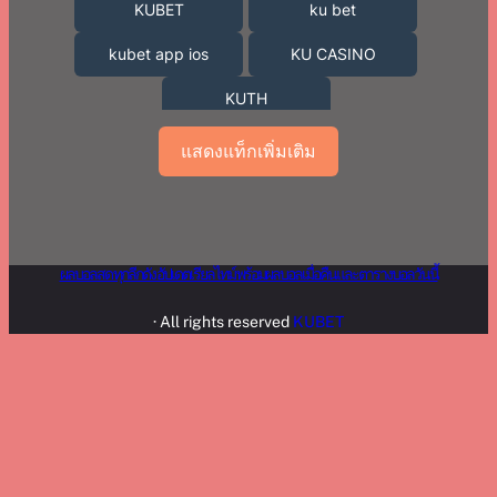
KUBET
ku bet
kubet app ios
KU CASINO
KUTH
แสดงแท็กเพิ่มเติม
ผลบอลสด ทุกลีกดัง อัปเดตเรียลไทม์ พร้อมผลบอลเมื่อคืนและตารางบอลวันนี้
· All rights reserved
KUBET