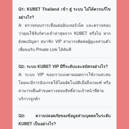
Q1: KUBET Thailand เข้า สู่ ระบบ ไม่ได้ควรแก้ไข
อย่างไร?
A: ตรวจสอบการเชื่อมต่ออินเทอร์เน็ต และตรวจสอบ
ว่าคุณใช้ลิงก์ทางเข้าล่าสุดจาก KUBET หรือไม่ หาก
ยังพบปัญหา สมาชิก VIP สามารถติดต่อผู้ดูแลส่วนตัว
เพื่อขอรับ Private Link ได้ทันที
Q2: ระบบ KUBET VIP มีกี่ระดับและสมัครอย่างไร?
A: ระบบ VIP ของเราแบ่งตามยอดการใช้งานสะสม
โดยจะมีการอัปเกรดให้โดยอัตโนมัติเมื่อถึงเกณฑ์ หรือ
สามารถยื่นคำขอตรวจสอบสิทธิ์ผ่านเจ้าหน้าที่ฝ่าย
บริการลูกค้า
Q3: ความปลอดภัยของข้อมูลส่วนบุคคลในระดับ
KUBET เป็นอย่างไร?