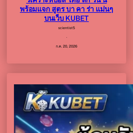
พร้อมแจก สูตร บา คา ร่า แม่นๆ
บนเว็บ KUBET
scientist5
·
ก.ค. 20, 2026