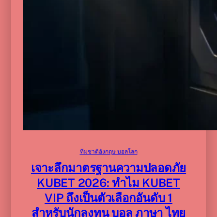
ทีมชาติอังกฤษ บอลโลก
เจาะลึกมาตรฐานความปลอดภัย
KUBET 2026: ทำไม KUBET
VIP ถึงเป็นตัวเลือกอันดับ 1
สำหรับนักลงทุน บอล ภาษา ไทย