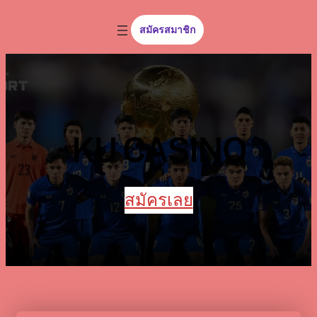
ข้าม
ไป
สมัครสมาชิก
ยัง
เนื้อหา
KU CASINO
สมัครเลย