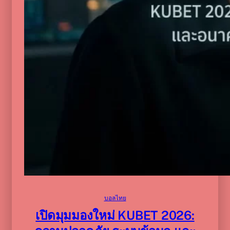
บอลไทย
เปิดมุมมองใหม่ KUBET 2026: