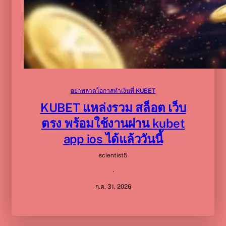
อย่าพลาดโอกาสทำเงินที่ KUBET
KUBET แหล่งรวม สล็อต เว็บ
ตรง พร้อมใช้งานผ่าน kubet
app ios ได้แล้ววันนี้
scientist5
·
ก.ค. 31, 2026