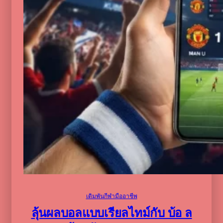
เดิมพันกีฬามืออาชีพ
ลุ้นผลบอลแบบเรียลไทม์กับ บ้อ ล