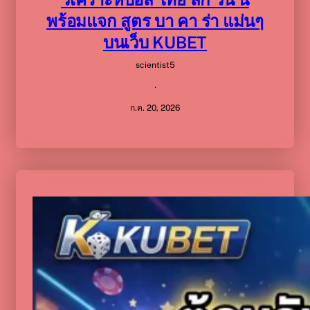
พร้อมแจก สูตร บา คา ร่า แม่นๆ
บนเว็บ KUBET
scientist5
·
ก.ค. 20, 2026