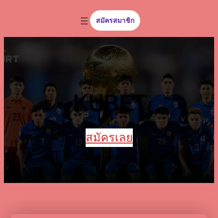
ข้าม
ไป
สมัครสมาชิก
ยัง
เนื้อหา
KUBET
สมัครเลย