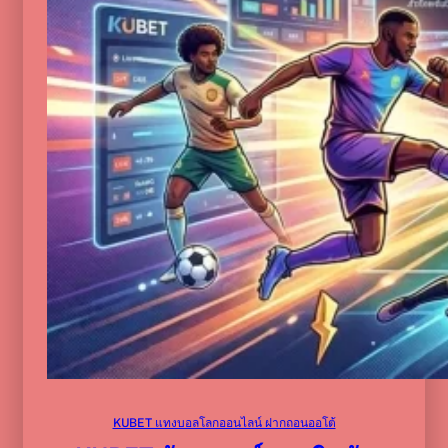
KUBET แทงบอลโลกออนไลน์ ฝากถอนออโต้