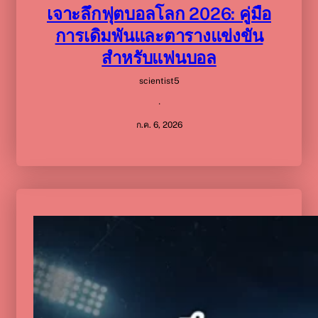
เจาะลึกฟุตบอลโลก 2026: คู่มือ
การเดิมพันและตารางแข่งขัน
สำหรับแฟนบอล
scientist5
·
ก.ค. 6, 2026