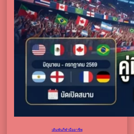
เดิมพันกีฬามืออาชีพ