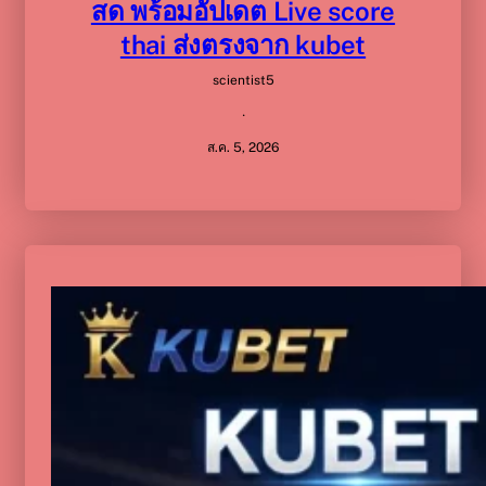
สด พร้อมอัปเดต Live score
thai ส่งตรงจาก kubet
scientist5
·
ส.ค. 5, 2026