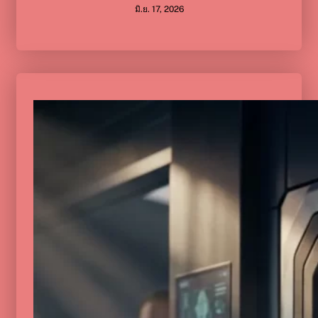
มิ.ย. 17, 2026