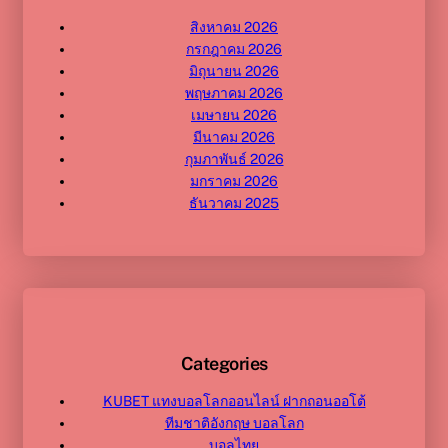
สิงหาคม 2026
กรกฎาคม 2026
มิถุนายน 2026
พฤษภาคม 2026
เมษายน 2026
มีนาคม 2026
กุมภาพันธ์ 2026
มกราคม 2026
ธันวาคม 2025
Categories
KUBET แทงบอลโลกออนไลน์ ฝากถอนออโต้
ทีมชาติอังกฤษ บอลโลก
บอลไทย