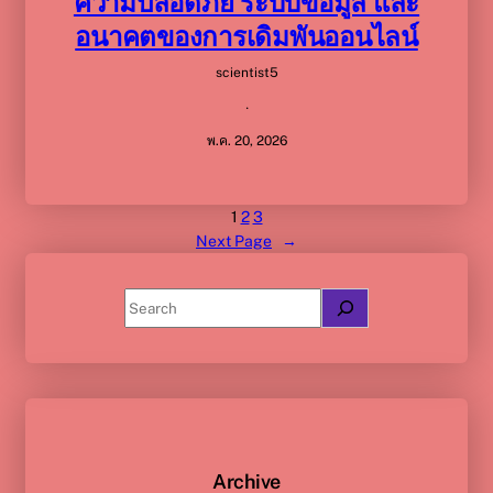
ความปลอดภัย ระบบข้อมูล และ
อนาคตของการเดิมพันออนไลน์
scientist5
·
พ.ค. 20, 2026
1
2
3
Next Page
→
S
e
a
r
c
h
Archive