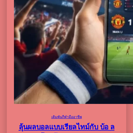
เดิมพันกีฬามืออาชีพ
ลุ้นผลบอลแบบเรียลไทม์กับ บ้อ ล