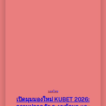
บอลไทย
เปิดมุมมองใหม่ KUBET 2026: