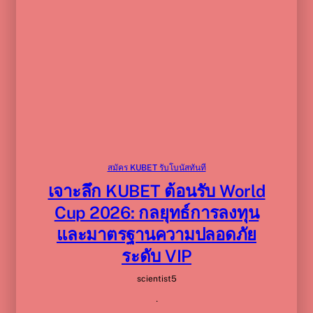
สมัคร KUBET รับโบนัสทันที
เจาะลึก KUBET ต้อนรับ World
Cup 2026: กลยุทธ์การลงทุน
และมาตรฐานความปลอดภัย
ระดับ VIP
scientist5
·