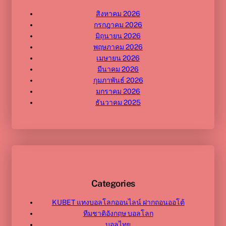
สิงหาคม 2026
กรกฎาคม 2026
มิถุนายน 2026
พฤษภาคม 2026
เมษายน 2026
มีนาคม 2026
กุมภาพันธ์ 2026
มกราคม 2026
ธันวาคม 2025
Categories
KUBET แทงบอลโลกออนไลน์ ฝากถอนออโต้
ทีมชาติอังกฤษ บอลโลก
บอลไทย