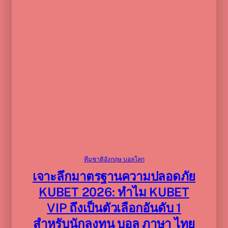
ทีมชาติอังกฤษ บอลโลก
เจาะลึกมาตรฐานความปลอดภัย
KUBET 2026: ทำไม KUBET
VIP ถึงเป็นตัวเลือกอันดับ 1
สำหรับนักลงทุน บอล ภาษา ไทย