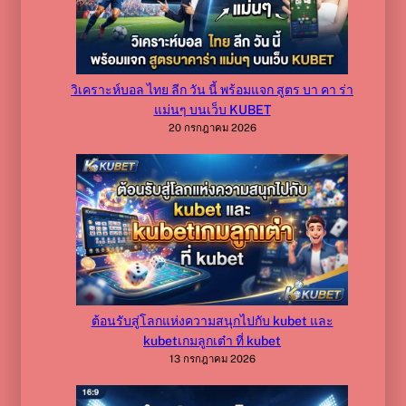
วิเคราะห์บอล ไทย ลีก วัน นี้ พร้อมแจก สูตร บา คา ร่า
แม่นๆ บนเว็บ KUBET
20 กรกฎาคม 2026
ต้อนรับสู่โลกแห่งความสนุกไปกับ kubet และ
kubetเกมลูกเต๋า ที่ kubet
13 กรกฎาคม 2026