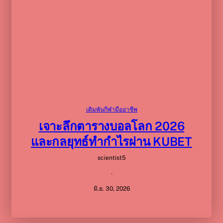
เดิมพันกีฬามืออาชีพ
เจาะลึกตารางบอลโลก 2026
และกลยุทธ์ทำกำไรผ่าน KUBET
scientist5
·
มิ.ย. 30, 2026