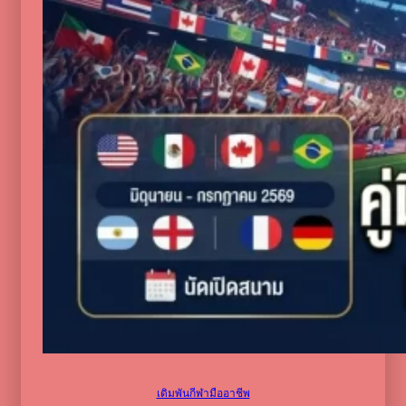
เดิมพันกีฬามืออาชีพ