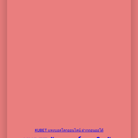
KUBET แทงบอลโลกออนไลน์ ฝากถอนออโต้