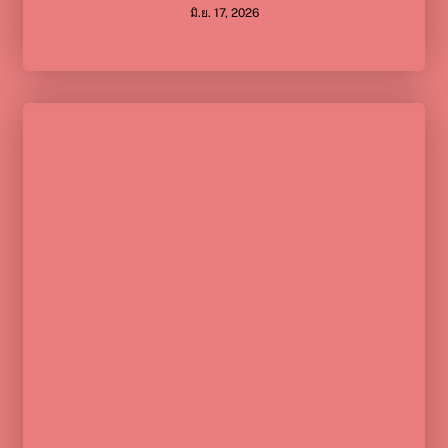
มิ.ย. 17, 2026