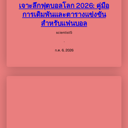
เจาะลึกฟุตบอลโลก 2026: คู่มือ
การเดิมพันและตารางแข่งขัน
สำหรับแฟนบอล
scientist5
·
ก.ค. 6, 2026