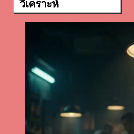
วิเคราะห์