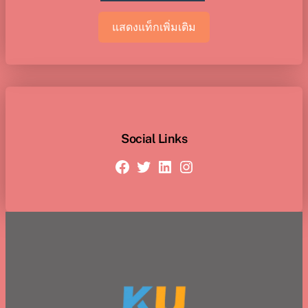
แสดงแท็กเพิ่มเติม
Social Links
Facebook
Twitter
LinkedIn
Instagram