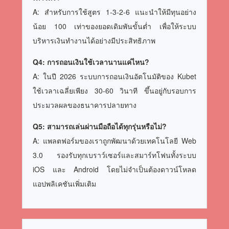
A: สำหรับการใช้สูตร 1-3-2-6 แนะนำให้มีทุนอย่าง
น้อย 100 เท่าของยอดเดิมพันขั้นต่ำ เพื่อให้ระบบ
บริหารเงินทำงานได้อย่างมีประสิทธิภาพ
Q4: การถอนเงินใช้เวลานานแค่ไหน?
A: ในปี 2026 ระบบการถอนเงินอัตโนมัติของ Kubet
ใช้เวลาเฉลี่ยเพียง 30-60 วินาที ขึ้นอยู่กับรอบการ
ประมวลผลของธนาคารปลายทาง
Q5: สามารถเล่นผ่านมือถือได้ทุกรุ่นหรือไม่?
A: แพลตฟอร์มของเราถูกพัฒนาด้วยเทคโนโลยี Web
3.0 รองรับทุกเบราว์เซอร์และสมาร์ทโฟนทั้งระบบ
iOS และ Android โดยไม่จำเป็นต้องดาวน์โหลด
แอปพลิเคชันเพิ่มเติม