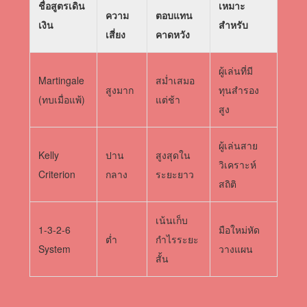
ชื่อสูตรเดิน
เหมาะ
ความ
ตอบแทน
เงิน
สำหรับ
เสี่ยง
คาดหวัง
ผู้เล่นที่มี
Martingale
สม่ำเสมอ
สูงมาก
ทุนสำรอง
(ทบเมื่อแพ้)
แต่ช้า
สูง
ผู้เล่นสาย
Kelly
ปาน
สูงสุดใน
วิเคราะห์
Criterion
กลาง
ระยะยาว
สถิติ
เน้นเก็บ
1-3-2-6
มือใหม่หัด
ต่ำ
กำไรระยะ
System
วางแผน
สั้น