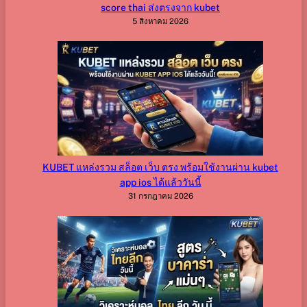
score thai ส่งตรงจาก kubet
5 สิงหาคม 2026
KUBET แหล่งรวม สล็อต เว็บ ตรง พร้อมใช้งานผ่าน kubet
app ios ได้แล้ววันนี้
31 กรกฎาคม 2026