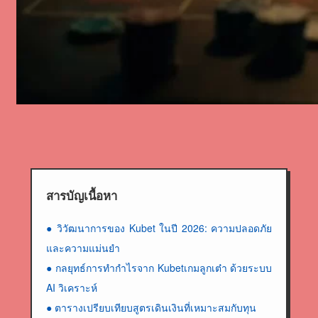
สารบัญเนื้อหา
● วิวัฒนาการของ Kubet ในปี 2026: ความปลอดภัย
และความแม่นยำ
● กลยุทธ์การทำกำไรจาก Kubetเกมลูกเต๋า ด้วยระบบ
AI วิเคราะห์
● ตารางเปรียบเทียบสูตรเดินเงินที่เหมาะสมกับทุน