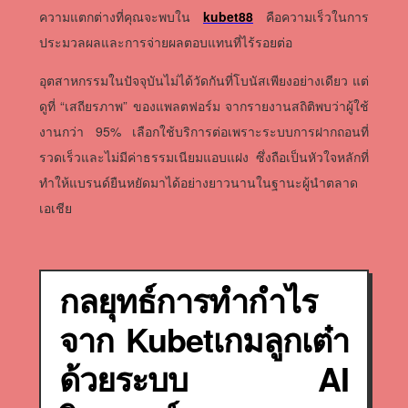
ความแตกต่างที่คุณจะพบใน
kubet88
คือความเร็วในการ
ประมวลผลและการจ่ายผลตอบแทนที่ไร้รอยต่อ
อุตสาหกรรมในปัจจุบันไม่ได้วัดกันที่โบนัสเพียงอย่างเดียว แต่
ดูที่ “เสถียรภาพ” ของแพลตฟอร์ม จากรายงานสถิติพบว่าผู้ใช้
งานกว่า 95% เลือกใช้บริการต่อเพราะระบบการฝากถอนที่
รวดเร็วและไม่มีค่าธรรมเนียมแอบแฝง ซึ่งถือเป็นหัวใจหลักที่
ทำให้แบรนด์ยืนหยัดมาได้อย่างยาวนานในฐานะผู้นำตลาด
เอเชีย
กลยุทธ์การทำกำไร
จาก Kubetเกมลูกเต๋า
ด้วยระบบ AI