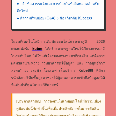
● 5 ข้อควรระวังและการป้องกันข้อผิดพลาดสำหรับ
มือใหม่
● คำถามที่พบบ่อย (Q&A) 5 ข้อ เกี่ยวกับ Kubet88
ในยุคที่เทคโนโลยีการเดิมพันออนไลน์ก้าวเข้าสู่ปี 2026
แพลตฟอร์ม
kubet
ได้สร้างมาตรฐานใหม่ให้กับวงการคาสิ
โนระดับโลก ไม่ใช่แค่เรื่องของดวงชะตาอีกต่อไป แต่คือการ
ผสมผสานระหว่าง “วิทยาศาสตร์ข้อมูล” และ “กลยุทธ์การ
ลงทุน” อย่างลงตัว โดยเฉพาะในบริการ
Kubet88
ที่มีกา
รนำอัลกอริทึมขั้นสูงมาช่วยให้ผู้เล่นสามารถเข้าถึงข้อมูลสถิติ
ที่แม่นยำที่สุดในประวัติศาสตร์
[ประกาศสำคัญ] การลงทุนในเกมออนไลน์มีความเสี่ยง
คู่มือฉบับนี้จัดทำขึ้นเพื่อเพิ่มประสิทธิภาพในการตัดสิน
ใจผ่านข้อมูลสถิติและประสบการณ์จริงจากผู้เชี่ยวชาญ