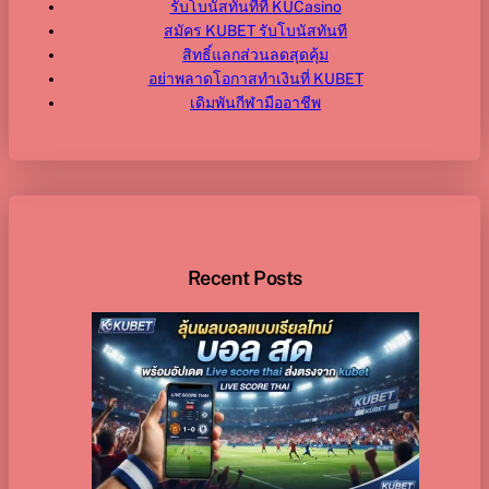
รับโบนัสทันทีที่ KUCasino
สมัคร KUBET รับโบนัสทันที
สิทธิ์แลกส่วนลดสุดคุ้ม
อย่าพลาดโอกาสทำเงินที่ KUBET
เดิมพันกีฬามืออาชีพ
Recent Posts