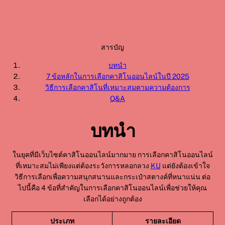
สารบัญ
บทนำ
7 ข้อหลักในการเลือกคาสิโนออนไลน์ในปี 2025
วิธีการเลือกคาสิโนที่เหมาะสมตามความต้องการ
Q&A
บทนำ
ในยุคที่มีเว็บไซต์คาสิโนออนไลน์มากมาย การเลือกคาสิโนออนไลน์
ที่เหมาะสมไม่เพียงแต่ต้องระวังการหลอกลวง
KU
แต่ยังต้องเข้าใจ
วิธีการเลือกเพื่อความสนุกสนานและกระเป๋าสตางค์ที่หนาแน่น ต่อ
ไปนี้คือ 4 ข้อที่สำคัญในการเลือกคาสิโนออนไลน์เพื่อช่วยให้คุณ
เลือกได้อย่างถูกต้อง
ประเภท
รายละเอียด