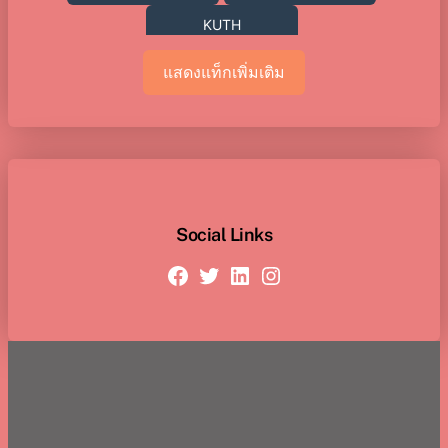
KUTH
แสดงแท็กเพิ่มเติม
Social Links
Facebook
Twitter
LinkedIn
Instagram