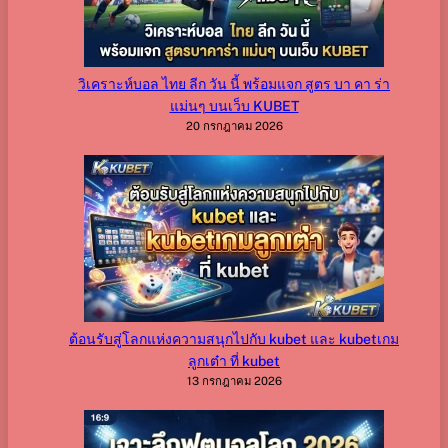
วิเคราะห์บอล ไทย ลีก วัน นี้ พร้อมแจก สูตร บา คา ร่า
แม่นๆ บนเว็บ KUBET
20 กรกฎาคม 2026
ต้อนรับสู่โลกแห่งความสนุกไปกับ kubet และ kubetเกม
ลูกเต๋า ที่ kubet
13 กรกฎาคม 2026