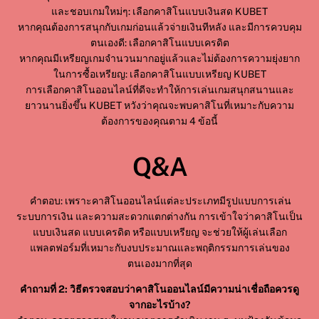
และชอบเกมใหม่ๆ: เลือกคาสิโนแบบเงินสด KUBET
หากคุณต้องการสนุกกับเกมก่อนแล้วจ่ายเงินทีหลัง และมีการควบคุม
ตนเองดี: เลือกคาสิโนแบบเครดิต
หากคุณมีเหรียญเกมจำนวนมากอยู่แล้วและไม่ต้องการความยุ่งยาก
ในการซื้อเหรียญ: เลือกคาสิโนแบบเหรียญ KUBET
การเลือกคาสิโนออนไลน์ที่ดีจะทำให้การเล่นเกมสนุกสนานและ
ยาวนานยิ่งขึ้น KUBET หวังว่าคุณจะพบคาสิโนที่เหมาะกับความ
ต้องการของคุณตาม 4 ข้อนี้
Q&A
คำตอบ: เพราะคาสิโนออนไลน์แต่ละประเภทมีรูปแบบการเล่น
ระบบการเงิน และความสะดวกแตกต่างกัน การเข้าใจว่าคาสิโนเป็น
แบบเงินสด แบบเครดิต หรือแบบเหรียญ จะช่วยให้ผู้เล่นเลือก
แพลตฟอร์มที่เหมาะกับงบประมาณและพฤติกรรมการเล่นของ
ตนเองมากที่สุด
คำถามที่ 2: วิธีตรวจสอบว่าคาสิโนออนไลน์มีความน่าเชื่อถือควรดู
จากอะไรบ้าง?