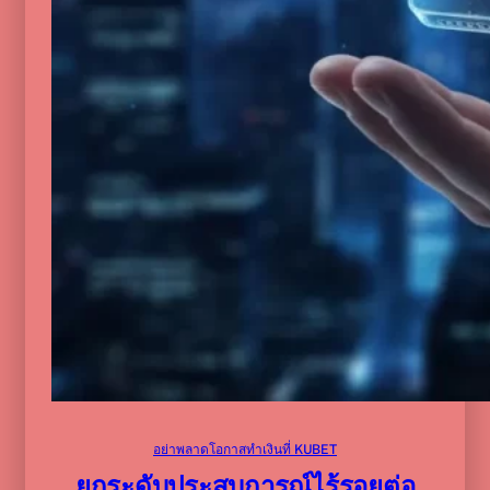
อย่าพลาดโอกาสทำเงินที่ KUBET
ยกระดับประสบการณ์ไร้รอยต่อ