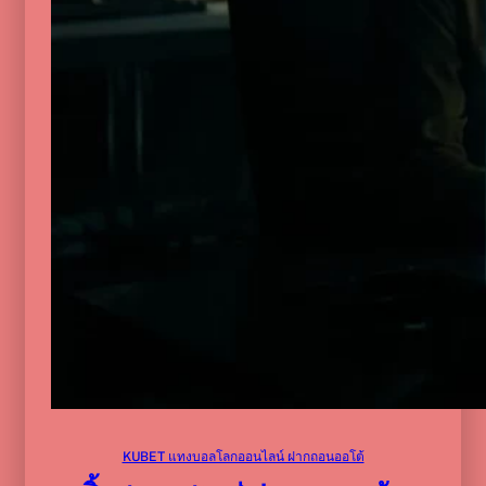
KUBET แทงบอลโลกออนไลน์ ฝากถอนออโต้