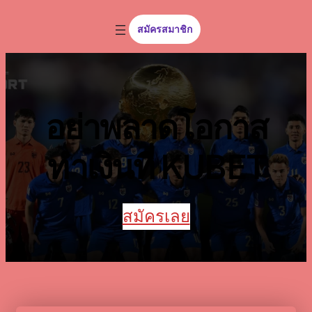
ข้าม
ไป
สมัครสมาชิก
ยัง
เนื้อหา
อย่าพลาดโอกาส
ทำเงินที่ KUBET
สมัครเลย