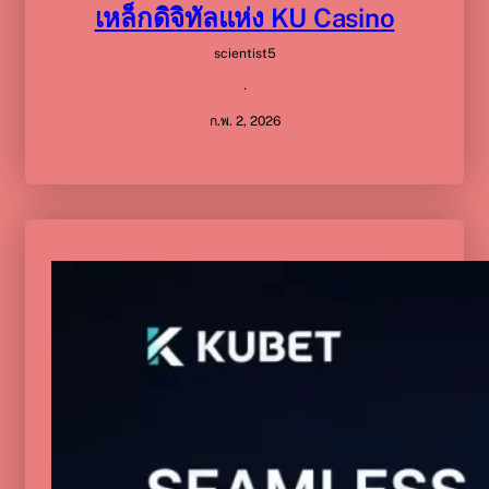
เหล็กดิจิทัลแห่ง KU Casino
scientist5
·
ก.พ. 2, 2026