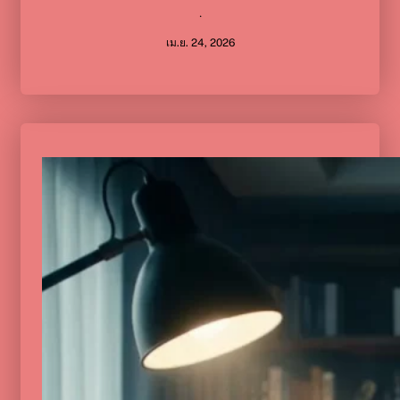
·
เม.ย. 24, 2026