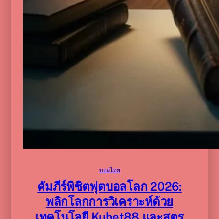
บอลไทย
คัมภีร์พิชิตฟุตบอลโลก 2026:
พลิกโลกการวิเคราะห์ด้วย
เทคโนโลยี Kubet88 และสูตร