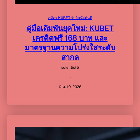
สมัคร KUBET รับโบนัสทันที
คู่มือเดิมพันยุคใหม่: KUBET
เครดิตฟรี 168 บาท และ
มาตรฐานความโปร่งใสระดับ
สากล
scientist5
·
มี.ค. 10, 2026