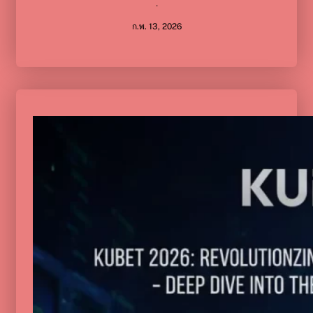
·
ก.พ. 13, 2026