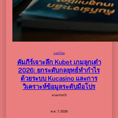
บอลไทย
คัมภีร์เจาะลึก Kubet เกมลูกเต๋า
2026: ยกระดับกลยุทธ์ทำกำไร
ด้วยระบบ Kucasino และการ
วิเคราะห์ข้อมูลระดับมือโปร
scientist5
·
พ.ค. 7, 2026