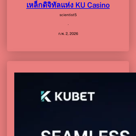
เหล็กดิจิทัลแห่ง KU Casino
scientist5
·
ก.พ. 2, 2026