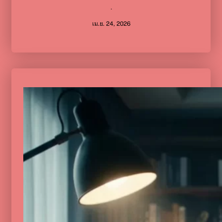
·
เม.ย. 24, 2026