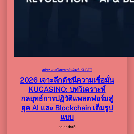
อย่าพลาดโอกาสทำเงินที่ KUBET
2026 เจาะลึกดัชนีความเชื่อมั่น
KUCASINO: บทวิเคราะห์
กลยุทธ์การปฏิวัติแพลตฟอร์มสู่
ยุค AI และ Blockchain เต็มรูป
แบบ
scientist5