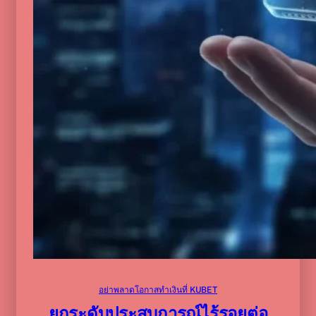
อย่าพลาดโอกาสทำเงินที่ KUBET
ยกระดับประสบการณ์ไร้รอยต่อ