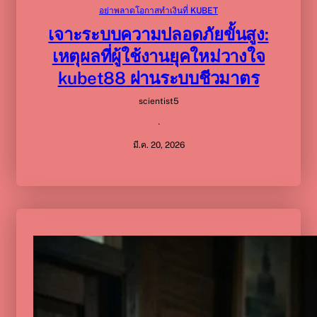
อย่าพลาดโอกาสทำเงินที่ KUBET
เจาะระบบความปลอดภัยขั้นสูง:
เหตุผลที่ผู้ใช้งานยุคใหม่วางใจ
kubet88 ผ่านระบบชีวมาตร
scientist5
·
มี.ค. 20, 2026