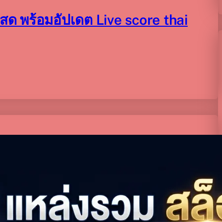
 สด พร้อมอัปเดต Live score thai