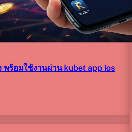
 พร้อมใช้งานผ่าน kubet app ios