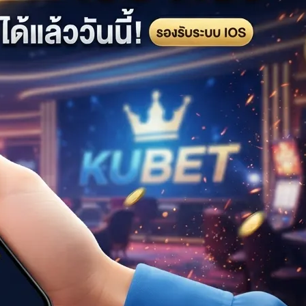
KUBET แหล่งรวม สล็อต เว็บ ตรง พร้อมใช้งาน
ผ่าน kubet app ios ได้แล้ววันนี้
31 กรกฎาคม 2026
วิเคราะห์บอล ไทย ลีก วัน นี้ พร้อมแจก สูตร บา คา